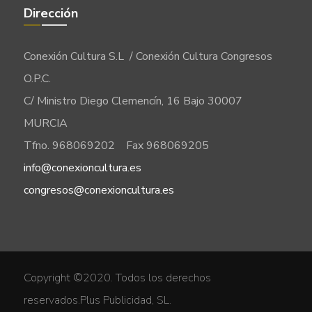
Dirección
Conexión Cultura S.L / Conexión Cultura Congresos
O.P.C.
C/ Ministro Diego Clemencín, 16 Bajo 30007
MURCIA
Tfno. 968069202 Fax 968069205
info@conexioncultura.es
congresos@conexioncultura.es
Copyright ©2020. Todos los derechos
reservados.
Plus Publicidad, SL.